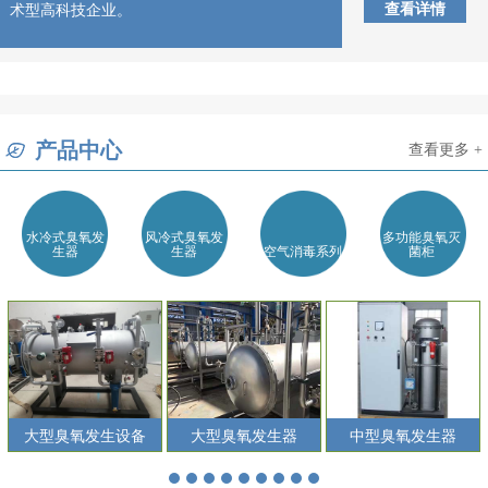
查看详情
术型高科技企业。
产品中心
查看更多 +
水冷式臭氧发
风冷式臭氧发
多功能臭氧灭
生器
生器
空气消毒系列
菌柜
大型臭氧发生设备
大型臭氧发生器
中型臭氧发生器
1
2
3
4
5
6
7
8
9